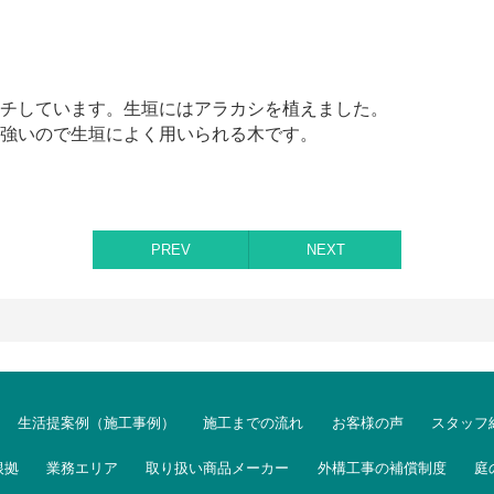
チしています。生垣にはアラカシを植えました。
強いので生垣によく用いられる木です。
PREV
NEXT
生活提案例（施工事例）
施工までの流れ
お客様の声
スタッフ
根拠
業務エリア
取り扱い商品メーカー
外構工事の補償制度
庭