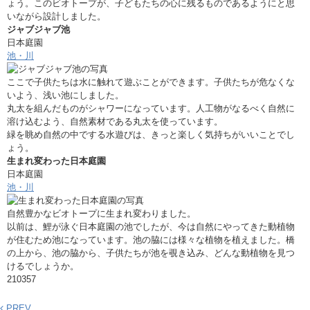
ょう。このビオトープが、子どもたちの心に残るものであるようにと思
いながら設計しました。
ジャブジャブ池
日本庭園
池・川
ここで子供たちは水に触れて遊ぶことができます。子供たちが危なくな
いよう、浅い池にしました。
丸太を組んだものがシャワーになっています。人工物がなるべく自然に
溶け込むよう、自然素材である丸太を使っています。
緑を眺め自然の中でする水遊びは、きっと楽しく気持ちがいいことでし
ょう。
生まれ変わった日本庭園
日本庭園
池・川
自然豊かなビオトープに生まれ変わりました。
以前は、鯉が泳ぐ日本庭園の池でしたが、今は自然にやってきた動植物
が住むため池になっています。池の脇には様々な植物を植えました。橋
の上から、池の脇から、子供たちが池を覗き込み、どんな動植物を見つ
けるでしょうか。
210357
PREV