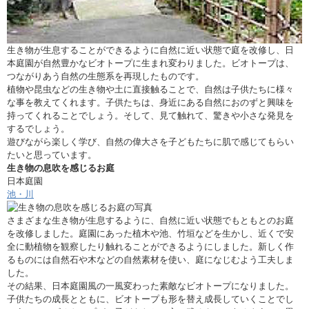
生き物が生息することができるように自然に近い状態で庭を改修し、日
本庭園が自然豊かなビオトープに生まれ変わりました。ビオトープは、
つながりあう自然の生態系を再現したものです。
植物や昆虫などの生き物や土に直接触ることで、自然は子供たちに様々
な事を教えてくれます。子供たちは、身近にある自然におのずと興味を
持ってくれることでしょう。そして、見て触れて、驚きや小さな発見を
するでしょう。
遊びながら楽しく学び、自然の偉大さを子どもたちに肌で感じてもらい
たいと思っています。
生き物の息吹を感じるお庭
日本庭園
池・川
さまざまな生き物が生息するように、自然に近い状態でもともとのお庭
を改修しました。庭園にあった植木や池、竹垣などを生かし、近くで安
全に動植物を観察したり触れることができるようにしました。新しく作
るものには自然石や木などの自然素材を使い、庭になじむよう工夫しま
した。
その結果、日本庭園風の一風変わった素敵なビオトープになりました。
子供たちの成長とともに、ビオトープも形を替え成長していくことでし