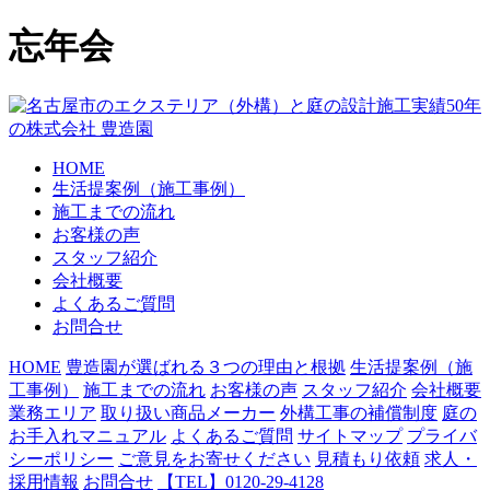
忘年会
HOME
生活提案例（施工事例）
施工までの流れ
お客様の声
スタッフ紹介
会社概要
よくあるご質問
お問合せ
HOME
豊造園が選ばれる３つの理由と根拠
生活提案例（施
工事例）
施工までの流れ
お客様の声
スタッフ紹介
会社概要
業務エリア
取り扱い商品メーカー
外構工事の補償制度
庭の
お手入れマニュアル
よくあるご質問
サイトマップ
プライバ
シーポリシー
ご意見をお寄せください
見積もり依頼
求人・
採用情報
お問合せ
【TEL】0120-29-4128